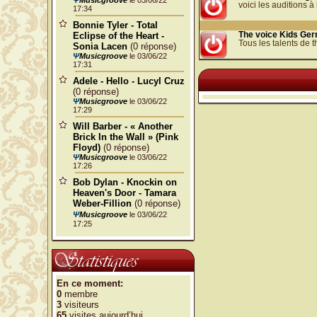
Ψ
Musicgroove
le 03/06/22
voici les auditions à 
17:34
Bonnie Tyler - Total
Eclipse of the Heart -
The voice Kids Ger
Tous les talents de 
Sonia Lacen
(0 réponse)
Ψ
Musicgroove
le 03/06/22
17:31
Adele - Hello - Lucyl Cruz
(0 réponse)
Ψ
Musicgroove
le 03/06/22
17:29
Will Barber - « Another
Brick In the Wall » (Pink
Floyd)
(0 réponse)
Ψ
Musicgroove
le 03/06/22
17:26
Bob Dylan - Knockin on
Heaven's Door - Tamara
Weber-Fillion
(0 réponse)
Ψ
Musicgroove
le 03/06/22
17:25
En ce moment:
0
membre
3
visiteurs
65
visites aujourd’hui