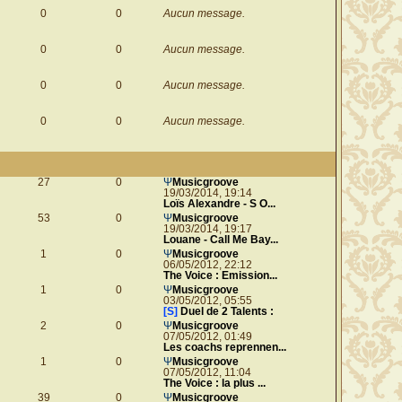
0
0
Aucun message.
0
0
Aucun message.
0
0
Aucun message.
0
0
Aucun message.
27
0
Ψ
Musicgroove
19/03/2014, 19:14
Loïs Alexandre - S O...
53
0
Ψ
Musicgroove
19/03/2014, 19:17
Louane - Call Me Bay...
1
0
Ψ
Musicgroove
06/05/2012, 22:12
The Voice : Emission...
1
0
Ψ
Musicgroove
03/05/2012, 05:55
[S]
Duel de 2 Talents :
2
0
Ψ
Musicgroove
07/05/2012, 01:49
Les coachs reprennen...
1
0
Ψ
Musicgroove
07/05/2012, 11:04
The Voice : la plus ...
39
0
Ψ
Musicgroove