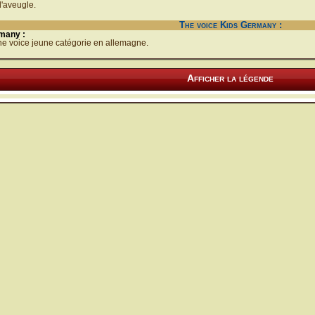
l'aveugle.
The voice Kids Germany :
many :
the voice jeune catégorie en allemagne.
Afficher la légende