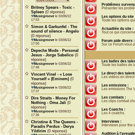
Problèmes survenue 
Britney Spears - Toxic -
Présenter les problè
Spleen
(0 réponse)
Ψ
Musicgroove
le 03/06/22
Les options du site 
17:53
Toute les options qui
Simon & Garkunfel - The
Actualitée du site :
sound of silence - Angelo
Tout ce qui concerne
(0 réponse)
Ψ
Musicgroove
le 03/06/22
Forum aide divers :
17:50
Sur ce Forum vous po
Depeche Mode - Personal
Jesus - Jorge Sabelico
(0
réponse)
Les batles des tale
Ψ
Musicgroove
le 03/06/22
Toute les batles de 
17:48
Le direct des talent
Vincent Vinel - « Lose
Les vidéos en direct
Yourself » (Eminem)
(0
réponse)
Les emissions :
Ψ
Musicgroove
le 03/06/22
Les emissions The V
17:37
Les combats :
Dire Straits - Money For
Les clips combat cho
Nothing - Oma Jali
(0
réponse)
Les Coatchs :
Ψ
Musicgroove
le 03/06/22
Les 4 coatchs.
17:36
Christine & The Queens -
Interviews :
Interviews pour the v
Paradis Perdus - Derya
Yildirim
(0 réponse)
Audition à l'aveugle