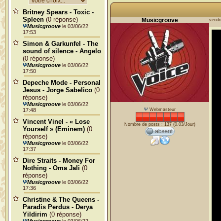
Britney Spears - Toxic -
Spleen
(0 réponse)
Musicgroove
vendr
Ψ
Musicgroove
le 03/06/22
17:53
Simon & Garkunfel - The
sound of silence - Angelo
(0 réponse)
Ψ
Musicgroove
le 03/06/22
17:50
Depeche Mode - Personal
Jesus - Jorge Sabelico
(0
réponse)
Ψ
Musicgroove
le 03/06/22
Ψ
Webmasteur
17:48
Vincent Vinel - « Lose
Nombre de posts : 137 (0.03/Jour)
Yourself » (Eminem)
(0
réponse)
Ψ
Musicgroove
le 03/06/22
17:37
Dire Straits - Money For
Nothing - Oma Jali
(0
réponse)
Ψ
Musicgroove
le 03/06/22
17:36
Christine & The Queens -
Paradis Perdus - Derya
Yildirim
(0 réponse)