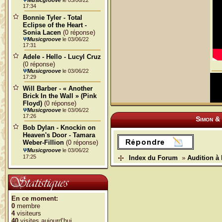
Ψ
Musicgroove
le 03/06/22
17:34
Bonnie Tyler - Total
Eclipse of the Heart -
Sonia Lacen
(0 réponse)
Ψ
Musicgroove
le 03/06/22
17:31
Adele - Hello - Lucyl Cruz
(0 réponse)
Ψ
Musicgroove
le 03/06/22
17:29
Will Barber - « Another
Brick In the Wall » (Pink
Floyd)
(0 réponse)
Ψ
Musicgroove
le 03/06/22
17:26
Simon & 
Bob Dylan - Knockin on
Heaven's Door - Tamara
Weber-Fillion
(0 réponse)
Ψ
Musicgroove
le 03/06/22
17:25
Index du Forum
»
Audition à 
En ce moment:
0
membre
4
visiteurs
40
visites aujourd’hui